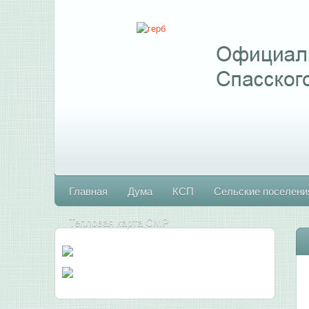
Главная
Дума
КСП
Сельские поселени
Тепловая карта СМР