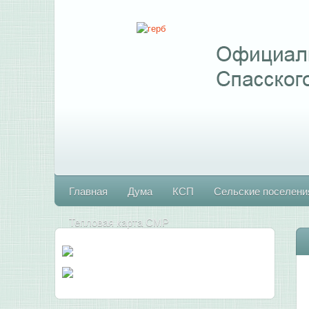
Главная
Дума
КСП
Сельские поселени
Тепловая карта СМР