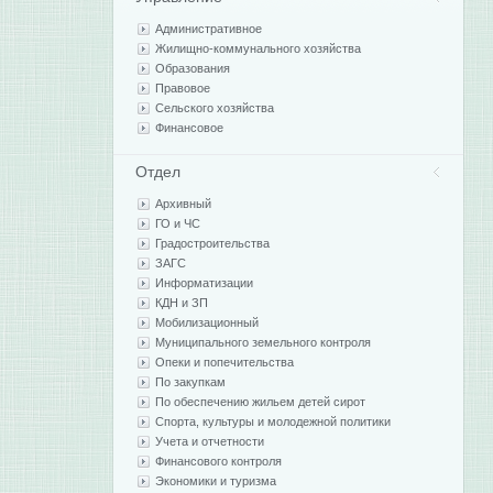
Административное
Жилищно-коммунального хозяйства
Образования
Правовое
Сельского хозяйства
Финансовое
Отдел
Архивный
ГО и ЧС
Градостроительства
ЗАГС
Информатизации
КДН и ЗП
Мобилизационный
Муниципального земельного контроля
Опеки и попечительства
По закупкам
По обеспечению жильем детей сирот
Спорта, культуры и молодежной политики
Учета и отчетности
Финансового контроля
Экономики и туризма