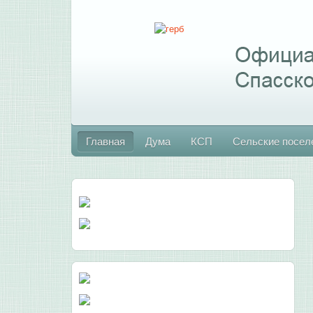
Главная
Дума
КСП
Сельские посел