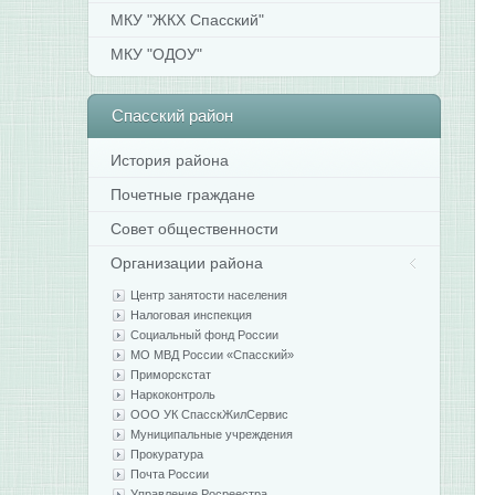
МКУ "ЖКХ Спасский"
МКУ "ОДОУ"
Спасский
район
История района
Почетные граждане
Совет общественности
Организации района
Центр занятости населения
Налоговая инспекция
Социальный фонд России
МО МВД России «Спасский»
Приморскстат
Наркоконтроль
ООО УК СпасскЖилСервис
Муниципальные учреждения
Прокуратура
Почта России
Управление Росреестра