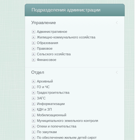
Подразделения
администрации
Управление
Административное
Жилищно-коммунального хозяйства
Образования
Правовое
Сельского хозяйства
Финансовое
Отдел
Архивный
ГО и ЧС
Градостроительства
ЗАГС
Информатизации
КДН и ЗП
Мобилизационный
Муниципального земельного контроля
Опеки и попечительства
По закупкам
По обеспечению жильем детей сирот