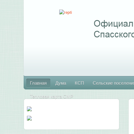
Главная
Дума
КСП
Сельские поселени
Тепловая карта СМР